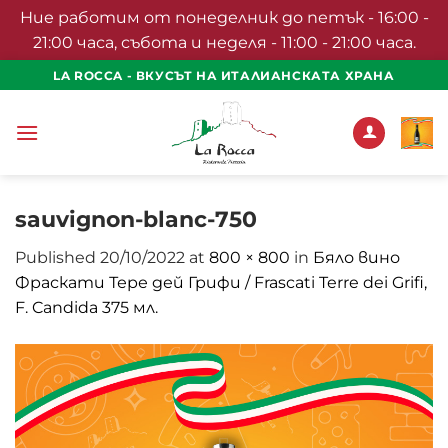
Ние работим от понеделник до петък - 16:00 -
21:00 часа, събота и неделя - 11:00 - 21:00 часа.
Skip
LA ROCCA - ВКУСЪТ НА ИТАЛИАНСКАТА ХРАНА
to
content
sauvignon-blanc-750
Published
20/10/2022
at
800 × 800
in
Бяло вино
Фраскати Тере дей Грифи / Frascati Terre dei Grifi,
F. Candida 375 мл.