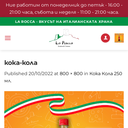
Ние работим от понеделник до петък - 16:00 -
21:00 часа, събота и неделя - 11:00 - 21:00 часа.
Skip
LA ROCCA - ВКУСЪТ НА ИТАЛИАНСКАТА ХРАНА
to
content
кока-кола
Published
20/10/2022
at
800 × 800
in
Кока Кола 250
мл.