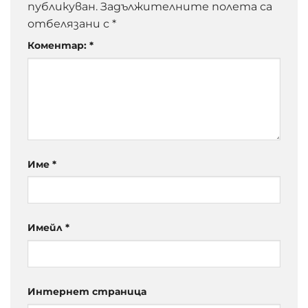
публикуван.
Задължителните полета са
отбелязани с
*
Коментар:
*
Име
*
Имейл
*
Интернет страница