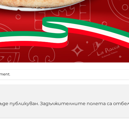
mment
.
ъде публикуван.
Задължителните полета са отбел