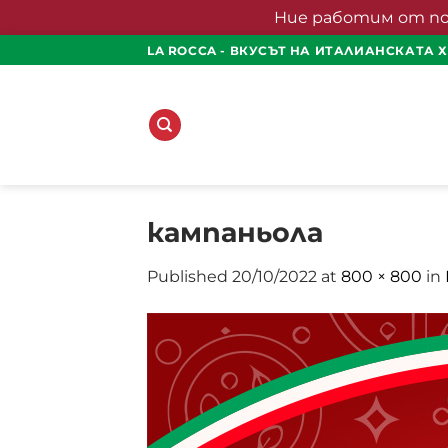
Ние работим от понед
Skip
LA ROCCA - ВКУСЪТ НА ИТАЛИАНСКАТА 
to
content
кампаньола
Published
20/10/2022
at
800 × 800
in