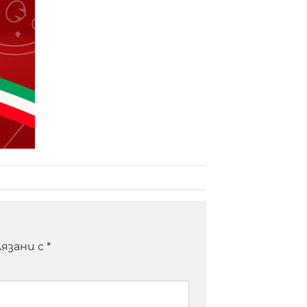
язани с
*