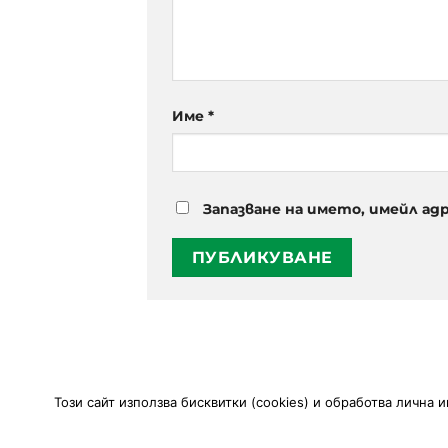
Име
*
Запазване на името, имейл ад
Този сайт използва
бисквитки (cookies)
и обработва лична 
РЕСТОРАНТ
РЕЗЕРВАЦИЯ
С