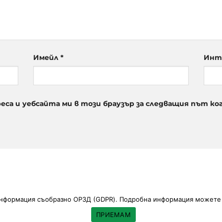
Имейл
*
Инт
реса и уебсайта ми в този браузър за следващия път к
информация съобразно ОРЗД (GDPR). Подробна информация можете 
ЪБИТИЯ
КОНТАКТИ
PARK BOBY & KELLY
ОБЩИ УСЛОВИЯ И О
ПРИЕМАМ
Изработка на сайт
ОПТИМА БИЗНЕС
| SEO by:
HVIT LTD