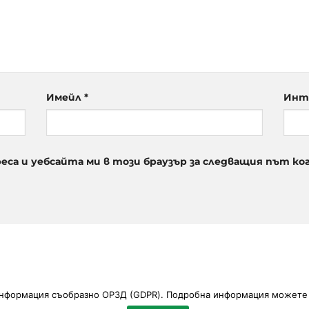
Имейл
*
Инт
реса и уебсайта ми в този браузър за следващия път к
информация съобразно ОРЗД (GDPR). Подробна информация можете 
ЪБИТИЯ
КОНТАКТИ
PARK BOBY & KELLY
ОБЩИ УСЛОВИЯ И О