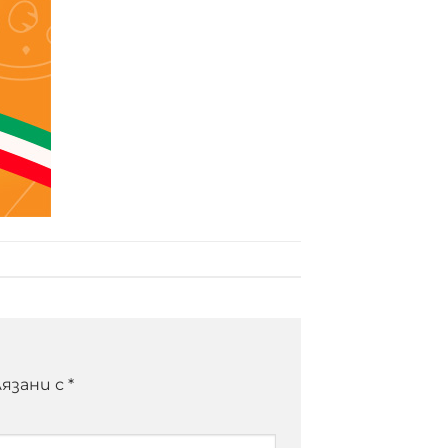
язани с
*