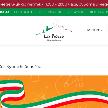
елник до петък - 16:00 - 21:00 часа, събота и неделя 
РЕСТОРАНТ
РЕЗЕРВАЦИЯ
СЪБИТИЯ
КОНТАКТ
ХРАНА
МЕНЮ
Сок Куинс Кайсия 1 л.