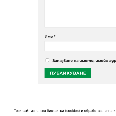
Име
*
Запазване на името, имейл ад
Този сайт използва
бисквитки (cookies)
и обработва лична 
РЕСТОРАНТ
РЕЗЕРВАЦИЯ
С