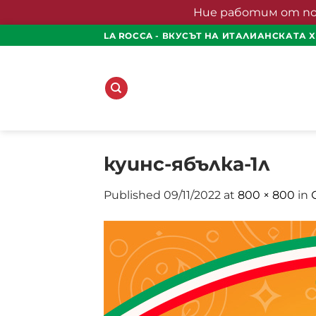
Ние работим от понед
Skip
LA ROCCA - ВКУСЪТ НА ИТАЛИАНСКАТА 
to
content
куинс-ябълка-1л
Published
09/11/2022
at
800 × 800
in