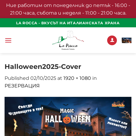
Ние работим от понеделник до петък - 16:00 -
21:00 часа, събота и неделя - 11:00 - 21:00 часа.
Skip
LA ROCCA - ВКУСЪТ НА ИТАЛИАНСКАТА ХРАНА
to
content
Halloween2025-Cover
Published
02/10/2025
at
1920 × 1080
in
РЕЗЕРВАЦИЯ