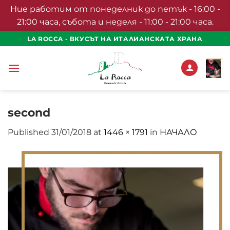
Ние работим от понеделник до петък - 16:00 -
21:00 часа, събота и неделя - 11:00 - 21:00 часа.
Skip
LA ROCCA - ВКУСЪТ НА ИТАЛИАНСКАТА ХРАНА
to
content
second
Published
31/01/2018
at
1446 × 1791
in
НАЧАЛО