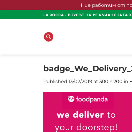
Ние работим от понед
Skip
LA ROCCA - ВКУСЪТ НА ИТАЛИАНСКАТА 
to
content
badge_We_Delivery_
Published
13/02/2019
at
300 × 200
in