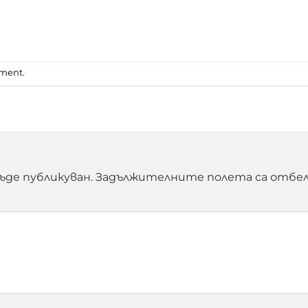
mment
.
ъде публикуван.
Задължителните полета са отбел