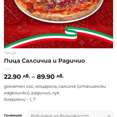
ПИЦА
Пица Салсичиа и Радичио
22.90
–
89.90
лв.
лв.
доматен сос, моцарела, салсиче (италиански
наденички), радичио, лук
Алергени – 1, 7
Големина