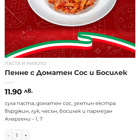
ПАСТА И РИЗОТО
Пенне с Доматен Сос и Босилек
11.90
лв.
суха паста, доматен сос, зехтин екстра
върджин, лук, чесън, босилек и пармезан
Алергени – 1, 7
количество за Пенне с Доматен Сос и Босилек