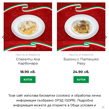
ПАСТА И РИЗОТО
ПАСТА И РИЗОТО
Спагети Ала
Биголи с Патешко
Карбонара
Рагу
18.90
лв.
24.90
лв.
КУПИ
КУПИ
Този сайт използва
бисквитки (cookies)
и обработва лична
РЕСТОРАНТ
РЕЗЕРВАЦИЯ
СЪБИТИЯ
КОНТАКТИ
информация съобразно ОРЗД (GDPR). Подробна
PARK BOBY & KELLY
информация можете да откриете в
Общи условия и
ОБЩИ УСЛОВИЯ И ОБРАБОТКА НА ЛИЧНИТЕ ДАННИ